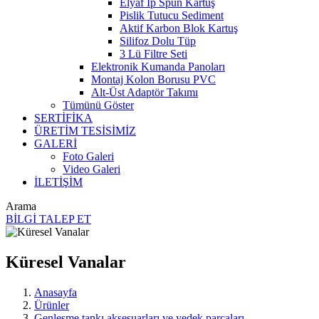
Elyaf İp Spun Kartuş
Pislik Tutucu Sediment
Aktif Karbon Blok Kartuş
Silifoz Dolu Tüp
3 Lü Filtre Seti
Elektronik Kumanda Panoları
Montaj Kolon Borusu PVC
Alt-Üst Adaptör Takımı
Tümünü Göster
SERTİFİKA
ÜRETİM TESİSİMİZ
GALERİ
Foto Galeri
Video Galeri
İLETİŞİM
Arama
BİLGİ TALEP ET
Küresel Vanalar
Anasayfa
Ürünler
Genleşme tankı aksesuarları ve yedek parçaları