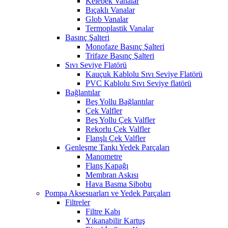
Kelebek Vanalar
Bıçaklı Vanalar
Glob Vanalar
Termoplastik Vanalar
Basınç Şalteri
Monofaze Basınç Şalteri
Trifaze Basınç Şalteri
Sıvı Seviye Flatörü
Kauçuk Kablolu Sıvı Seviye Flatörü
PVC Kablolu Sıvı Seviye flatörü
Bağlantılar
Beş Yollu Bağlantılar
Çek Valfler
Beş Yollu Çek Valfler
Rekorlu Çek Valfler
Flanşlı Çek Valfler
Genleşme Tankı Yedek Parçaları
Manometre
Flanş Kapağı
Membran Askısı
Hava Basma Sibobu
Pompa Aksesuarları ve Yedek Parçaları
Filtreler
Filtre Kabı
Yıkanabilir Kartuş