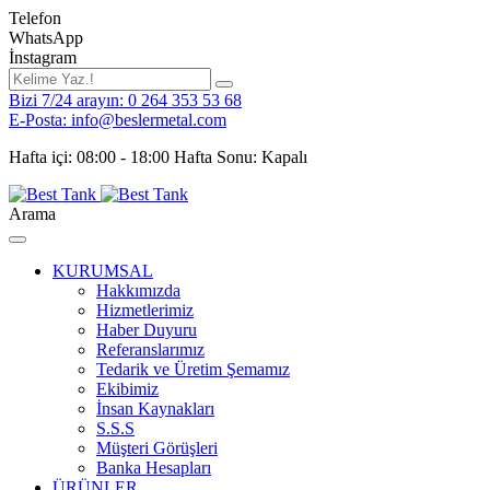
Telefon
WhatsApp
İnstagram
Bizi 7/24 arayın: 0 264 353 53 68
E-Posta: info@beslermetal.com
Hafta içi: 08:00 - 18:00 Hafta Sonu: Kapalı
Arama
KURUMSAL
Hakkımızda
Hizmetlerimiz
Haber Duyuru
Referanslarımız
Tedarik ve Üretim Şemamız
Ekibimiz
İnsan Kaynakları
S.S.S
Müşteri Görüşleri
Banka Hesapları
ÜRÜNLER