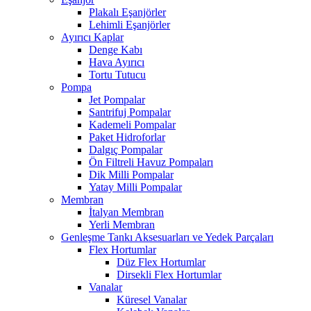
Plakalı Eşanjörler
Lehimli Eşanjörler
Ayırıcı Kaplar
Denge Kabı
Hava Ayırıcı
Tortu Tutucu
Pompa
Jet Pompalar
Santrifuj Pompalar
Kademeli Pompalar
Paket Hidroforlar
Dalgıç Pompalar
Ön Filtreli Havuz Pompaları
Dik Milli Pompalar
Yatay Milli Pompalar
Membran
İtalyan Membran
Yerli Membran
Genleşme Tankı Aksesuarları ve Yedek Parçaları
Flex Hortumlar
Düz Flex Hortumlar
Dirsekli Flex Hortumlar
Vanalar
Küresel Vanalar