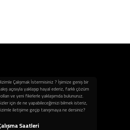
izimle Çalışmak İstermisiniz ? İşimize geniş bir
akış açısıyla yaklaşıp hayal ederiz, farklı çözüm
olları ve yeni fikirlerle yaklaşımda bulunuruz.
izler için de ne yapabileceğimizi bilmek isteriz,
izimle iletişime geçip tanışmaya ne dersiniz?
Çalışma Saatleri