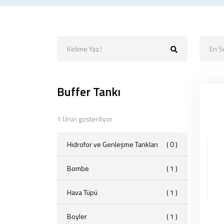
En S
Buffer Tankı
1 Ürün gösteriliyor
Hidrofor ve Genleşme Tankları
( 0 )
Bombe
( 1 )
Hava Tüpü
( 1 )
Boyler
( 1 )