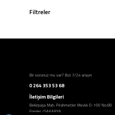
Filtreler
Bir sorunuz mu var? Bizi 7/24 arayın
0 264 353 53 68
İletişim Bilgileri
Bekirpaşa Mah. Pirahmetler Mevkii D-100 No:80
Erenler /SAKARYA