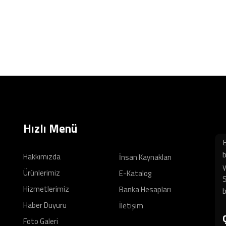
Hızlı Menü
B
b
Hakkımızda
İnsan Kaynakları
y
Ürünlerimiz
E-Katalog
S
Hizmetlerimiz
Banka Hesapları
b
Haber Duyuru
İletişim
Foto Galeri