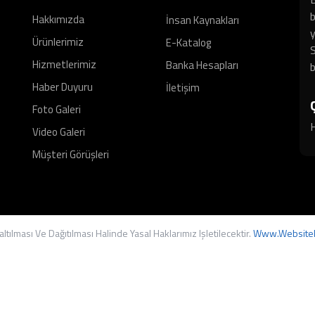
b
Hakkımızda
İnsan Kaynakları
y
Ürünlerimiz
E-Katalog
S
Hizmetlerimiz
Banka Hesapları
b
Haber Duyuru
İletişim
Foto Galeri
H
Video Galeri
Müşteri Görüşleri
tılması Ve Dağıtılması Halinde Yasal Haklarımız Işletilecektir.
Www.websitel