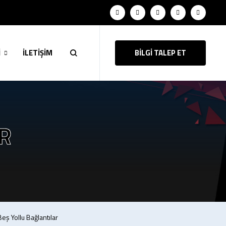
İ
İLETİŞİM
BİLGİ TALEP ET
R
Beş Yollu Bağlantılar