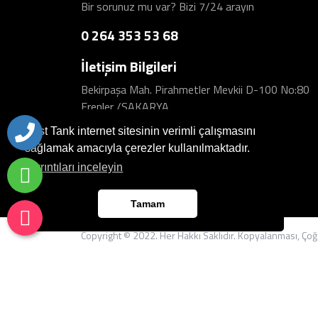
Bir sorunuz mu var? Bizi 7/24 arayın
0 264 353 53 68
İletişim Bilgileri
Bekirpaşa Mah. Pirahmetler Mevkii D-100 No:80
Erenler /SAKARYA
Best Tank internet sitesinin verimli çalışmasını
sağlamak amacıyla çerezler kullanılmaktadır.
Ayrıntıları inceleyin
Tamam
Copyright © 2022. Her Hakkı Saklıdır. Kopyalanması, Çoğal