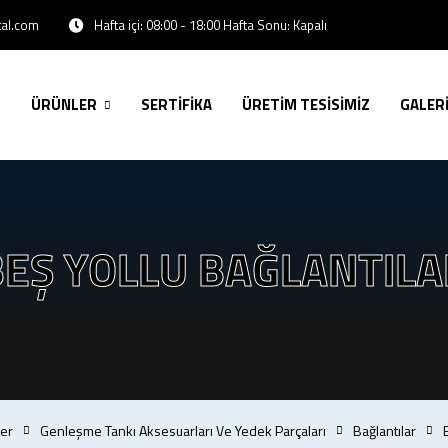
Hafta içi: 08:00 - 18:00 Hafta Sonu: Kapalı
tal.com
ÜRÜNLER
SERTİFİKA
ÜRETİM TESİSİMİZ
GALER
BEŞ YOLLU BAĞLANTILA
er
Genleşme Tankı Aksesuarları Ve Yedek Parçaları
Bağlantılar