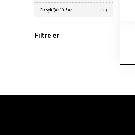
Flanşlı Çek Valfler
( 1 )
Filtreler